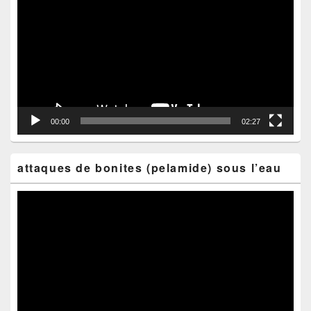
vidéo
00:00
02:27
attaques de bonites (pelamide) sous l’eau
Lecteur
vidéo