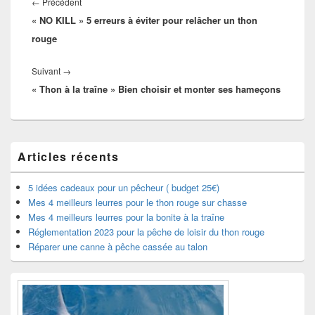
de
Article
←
Précédent
l’article
« NO KILL » 5 erreurs à éviter pour relâcher un thon
précédent :
rouge
Article
Suivant
→
« Thon à la traîne » Bien choisir et monter ses hameçons
suivant :
Zone
Articles récents
principale
de
widget
5 idées cadeaux pour un pêcheur ( budget 25€)
pour
Mes 4 meilleurs leurres pour le thon rouge sur chasse
la
Mes 4 meilleurs leurres pour la bonite à la traîne
barre
Réglementation 2023 pour la pêche de loisir du thon rouge
latérale
Réparer une canne à pêche cassée au talon