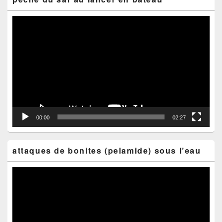
Lecteur
vidéo
00:00
02:27
attaques de bonites (pelamide) sous l’eau
Lecteur
vidéo