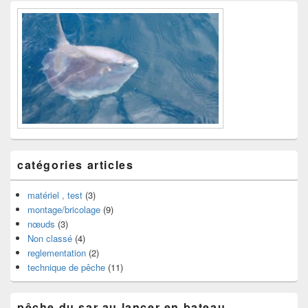
catégories articles
matériel , test
(3)
montage/bricolage
(9)
nœuds
(3)
Non classé
(4)
reglementation
(2)
technique de pêche
(11)
pêche du sar au lancer en bateau