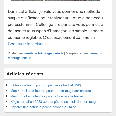
Dans cet article , je vais vous donner une méthode
simple et efficace pour réaliser un nœud d’hameçon
professionnel . Cette ligature parfaite vous permettra
de monter tous types d’hameçon, en simple, tandem
ou même réglable. C’est exactement comme un
Le Nœud d’hameçon à palette des pro
Continuer la lecture
→
Posté dans
montage/bricolage
,
nœuds
|
Marqué comme
hameçon
,
montage
,
noeud
Zone
Articles récents
principale
de
widget
5 idées cadeaux pour un pêcheur ( budget 25€)
pour
Mes 4 meilleurs leurres pour le thon rouge sur chasse
la
Mes 4 meilleurs leurres pour la bonite à la traîne
barre
Réglementation 2023 pour la pêche de loisir du thon rouge
latérale
Réparer une canne à pêche cassée au talon