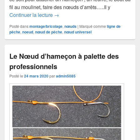
fil au moulinet, faire des nœuds d’arrêts…..Il y
Comment faire un nœud de pêche univ
Continuer la lecture
→
Posté dans
montage/bricolage
,
nœuds
|
Marqué comme
ligne de
pêche
,
noeud
,
nœud de pêche
,
nœud universel
Le Nœud d’hameçon à palette des
professionnels
Posté le
24 mars 2020
par
admin5085