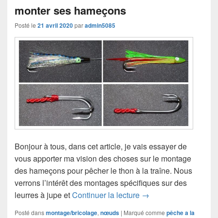
monter ses hameçons
Posté le
21 avril 2020
par
admin5085
Bonjour à tous, dans cet article, je vais essayer de
vous apporter ma vision des choses sur le montage
des hameçons pour pêcher le thon à la traîne. Nous
verrons l’intérêt des montages spécifiques sur des
« Thon à la traîne » B
leurres à jupe et
Continuer la lecture
→
Posté dans
montage/bricolage
,
nœuds
|
Marqué comme
pêche a la