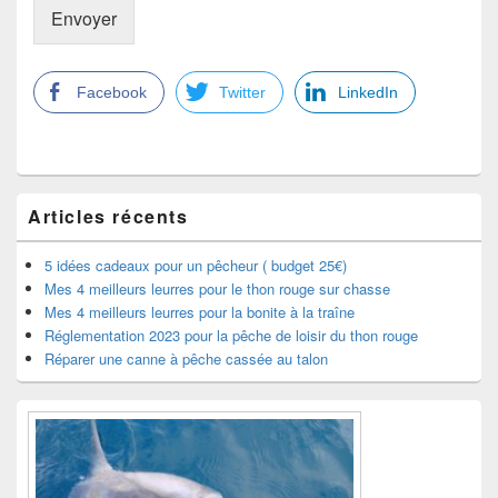
Envoyer
Facebook
Twitter
LinkedIn
Zone
Articles récents
principale
de
widget
5 idées cadeaux pour un pêcheur ( budget 25€)
pour
Mes 4 meilleurs leurres pour le thon rouge sur chasse
la
Mes 4 meilleurs leurres pour la bonite à la traîne
barre
Réglementation 2023 pour la pêche de loisir du thon rouge
latérale
Réparer une canne à pêche cassée au talon