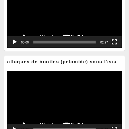
00:00
02:27
attaques de bonites (pelamide) sous l’eau
Lecteur
vidéo