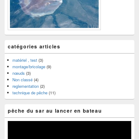
catégories articles
matériel , test
(3)
montage/bricolage
(9)
nœuds
(3)
Non classé
(4)
reglementation
(2)
technique de pêche
(11)
pêche du sar au lancer en bateau
Lecteur
vidéo