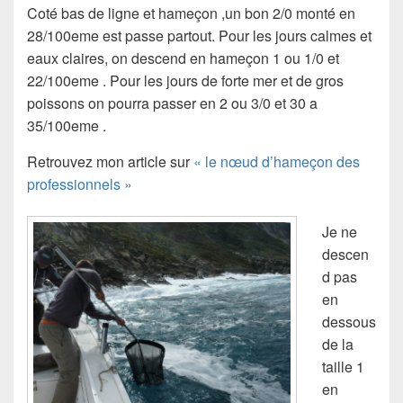
Coté bas de ligne et hameçon ,un bon 2/0 monté en
28/100eme est passe partout. Pour les jours calmes et
eaux claires, on descend en hameçon 1 ou 1/0 et
22/100eme . Pour les jours de forte mer et de gros
poissons on pourra passer en 2 ou 3/0 et 30 a
35/100eme .
Retrouvez mon article sur
« le nœud d’hameçon des
professionnels »
Je ne
descen
d pas
en
dessous
de la
taille 1
en