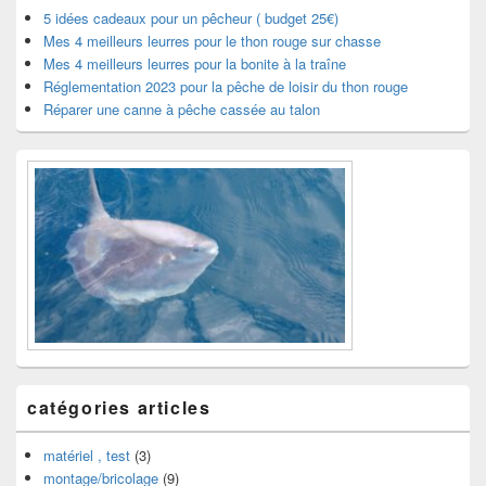
widget
5 idées cadeaux pour un pêcheur ( budget 25€)
pour
Mes 4 meilleurs leurres pour le thon rouge sur chasse
la
Mes 4 meilleurs leurres pour la bonite à la traîne
barre
Réglementation 2023 pour la pêche de loisir du thon rouge
latérale
Réparer une canne à pêche cassée au talon
catégories articles
matériel , test
(3)
montage/bricolage
(9)