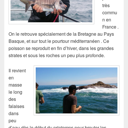
très
commu
n en
France .
On le retrouve spécialement de la Bretagne au Pays
Basque, et sur tout le pourtour méditerranéen . Ce
poisson se reproduit en fin d’hiver, dans les grandes
strates et sous les roches un peu plus profonde.
Il revient
en
masse
le long
des
falaises
dans
peu
d’eau dès le début du printemps pour brouter les