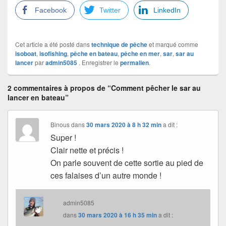
Facebook
Twitter
LinkedIn
Cet article a été posté dans
technique de pêche
et marqué comme
isoboat
,
isofishing
,
pêche en bateau
,
pêche en mer
,
sar
,
sar au
lancer
par
admin5085
. Enregistrer le
permalien
.
2 commentaires à propos de “Comment pêcher le sar au
lancer en bateau”
Binous
dans
30 mars 2020 à 8 h 32 min
a dit :
Super !
Clair nette et précis !
On parle souvent de cette sortie au pied de
ces falaises d’un autre monde !
admin5085
dans
30 mars 2020 à 16 h 35 min
a dit :