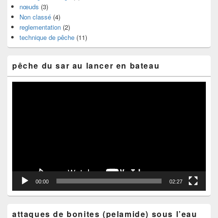
nœuds
(3)
Non classé
(4)
reglementation
(2)
technique de pêche
(11)
pêche du sar au lancer en bateau
Lecteur
vidéo
00:00
02:27
attaques de bonites (pelamide) sous l’eau