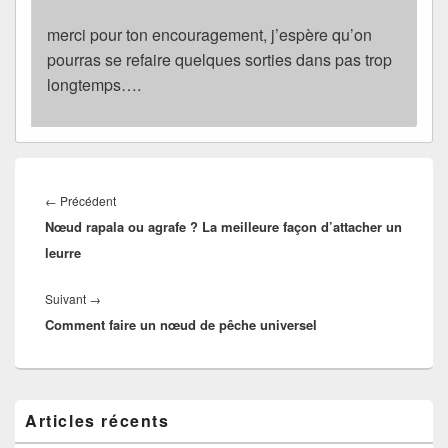
merci pour ton encouragement, j’espère qu’on
pourras se refaire quelques sorties dans pas trop
longtemps….
Navigation
de
Article
←
Précédent
l’article
Nœud rapala ou agrafe ? La meilleure façon d’attacher un
précédent :
leurre
Article
Suivant
→
Comment faire un nœud de pêche universel
suivant :
Zone
Articles récents
principale
de