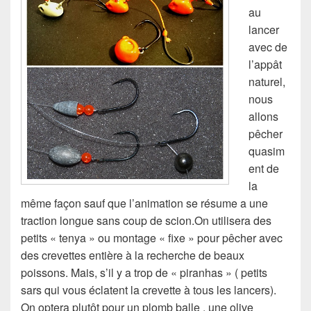
au
lancer
avec de
l’appât
naturel,
nous
allons
pêcher
quasim
ent de
la
même façon sauf que l’animation se résume a une
traction longue sans coup de scion.On utilisera des
petits « tenya » ou montage « fixe » pour pêcher avec
des crevettes entière à la recherche de beaux
poissons. Mais, s’il y a trop de « piranhas » ( petits
sars qui vous éclatent la crevette à tous les lancers).
On optera plutôt pour un plomb balle , une olive