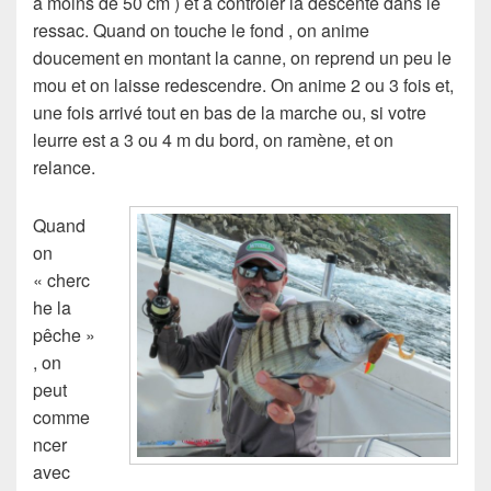
à moins de 50 cm ) et à contrôler la descente dans le
ressac. Quand on touche le fond , on anime
doucement en montant la canne, on reprend un peu le
mou et on laisse redescendre. On anime 2 ou 3 fois et,
une fois arrivé tout en bas de la marche ou, si votre
leurre est a 3 ou 4 m du bord, on ramène, et on
relance.
Quand
on
« cherc
he la
pêche »
, on
peut
comme
ncer
avec