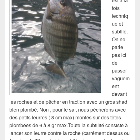
est à la
fois
techniq
ue et
subtile.
On ne
parle
pas ici
de
passer
vaguem
ent
devant
les roches et de pêcher en traction avec un gros shad
bien plombé. Non , pour le sar, nous pécherons avec
des petits leurres ( 8 cm max) montés sur des têtes
plombées de 6 à 8 gr max.Toute la subtilité consiste à
lancer son leurre contre la roche (carrément dessus ou