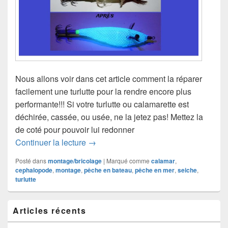
Nous allons voir dans cet article comment la réparer
facilement une turlutte pour la rendre encore plus
performante!!! Si votre turlutte ou calamarette est
déchirée, cassée, ou usée, ne la jetez pas! Mettez la
de coté pour pouvoir lui redonner
Réparer facilement une calamarette et l
Continuer la lecture
→
Posté dans
montage/bricolage
|
Marqué comme
calamar
,
cephalopode
,
montage
,
pêche en bateau
,
pêche en mer
,
seiche
,
turlutte
Zone
Articles récents
principale
de