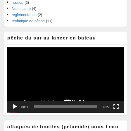
nœuds
(3)
Non classé
(4)
reglementation
(2)
technique de pêche
(11)
pêche du sar au lancer en bateau
Lecteur
vidéo
00:00
02:27
attaques de bonites (pelamide) sous l’eau