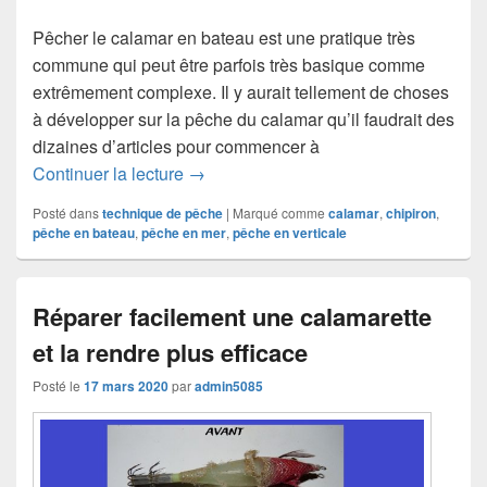
Pêcher le calamar en bateau est une pratique très
commune qui peut être parfois très basique comme
extrêmement complexe. Il y aurait tellement de choses
à développer sur la pêche du calamar qu’il faudrait des
dizaines d’articles pour commencer à
5 astuces pour pêcher le calamar en b
Continuer la lecture
→
Posté dans
technique de pêche
|
Marqué comme
calamar
,
chipiron
,
pêche en bateau
,
pêche en mer
,
pêche en verticale
Réparer facilement une calamarette
et la rendre plus efficace
Posté le
17 mars 2020
par
admin5085