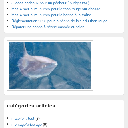
widget
5 idées cadeaux pour un pêcheur ( budget 25€)
pour
Mes 4 meilleurs leurres pour le thon rouge sur chasse
la
Mes 4 meilleurs leurres pour la bonite à la traîne
barre
Réglementation 2023 pour la pêche de loisir du thon rouge
latérale
Réparer une canne à pêche cassée au talon
catégories articles
matériel , test
(3)
montage/bricolage
(9)